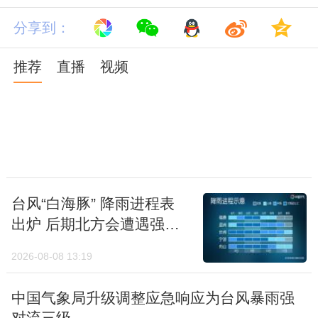
分享到：
推荐
直播
视频
东北气温反差大到离谱，下午气温实况图直接
台风“白海豚” 降雨进程表
上演“春夏冬同框”：一边是冷空气+阴雨笼
出炉 后期北方会遭遇强降
罩，满屏冷蓝色调，冷意来袭；另一边被干热
雨吗
2026-08-08 13:19
空气掌控，暖黄、粉色区域盘踞，冷热反差一
目了然。
中国气象局升级调整应急响应为台风暴雨强
对流三级
2026-08-08 10:26
强对流预警：江苏上海浙