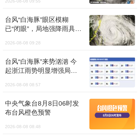
2026-08-08 09:28
于台风危险半圆
现在是闷热暴晒、阴雨绵绵，还是已经悄悄降
温转凉了？
台风“白海豚”来势汹汹 今
起浙江雨势明显增强局地
有特大暴雨
2026-08-08 08:57
中央气象台8月8日06时发
布台风橙色预警
2026-08-08 08:48
中央气象台8月8日06时继
续发布强对流天气蓝色预
警
2026-08-08 08:46