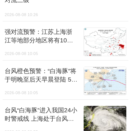
江等地部分地区将有10级
以上雷暴大风
2026-08-08 10:05
台风橙色预警：“白海豚”将
于明晚至后天早晨登陆 5省
市有强降雨
2026-08-08 10:05
明天降温幅度会收敛不少。不过，华北、黄淮
台风“白海豚”进入我国24小
接下来几天将被阴雨“锁定”，气温也将从之前
时警戒线 上海处于台风危
明显偏高，逐步转为偏低状态。比如北京，明
险半圆风雨渐增
天起至21日最高气温将多在25℃左右；而南
2026-08-08 09:55
方气温画风完全不同，降雨虽频繁，但依旧维
台风“白海豚”眼区模糊
持偏高格局。
已“闭眼”，局地强降雨具有
最近天气真是切换得毫无铺垫，你所在的城市
极端性，浙江上海等地位