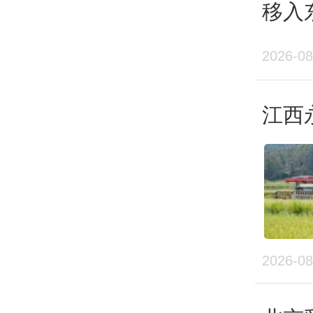
移入
从大
陆浙
首个
2026-08
方首
江西
庄、
准，
线仅
北方
2026-08
挂”