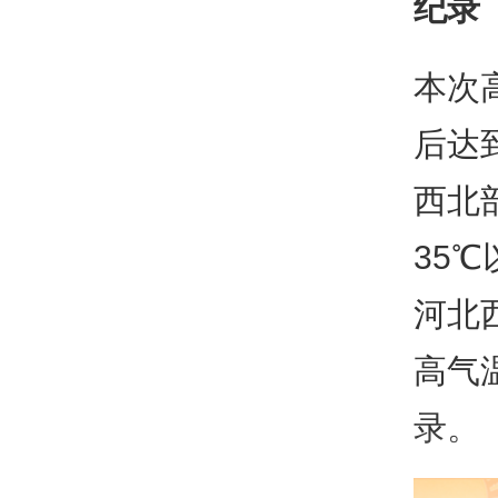
纪录
本次
后达
西北
35
河北
高气
录。