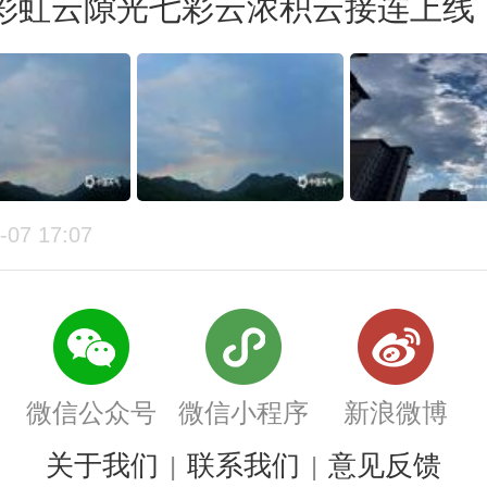
彩虹云隙光七彩云浓积云接连上线
方的高温形成鲜明对比的是，南方
高气温普遍不足30℃，甚至体感有
为何会出现这种“北方热过南方”的
挂”现象？
-07 17:07
天气网气象分析师叶梦龙解释，北
陆暖高压控制，天气晴朗少云，空
由于没有云层遮挡，太阳辐射能直
微信公众号
微信小程序
新浪微博
近地面气温迅速攀升；而南方正处
关于我们
联系我们
意见反馈
|
|