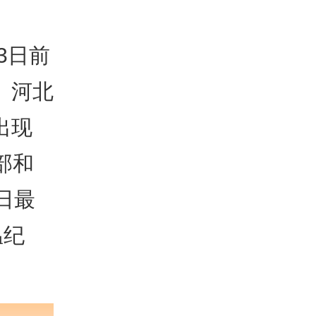
3日前
、河北
出现
部和
日最
温纪