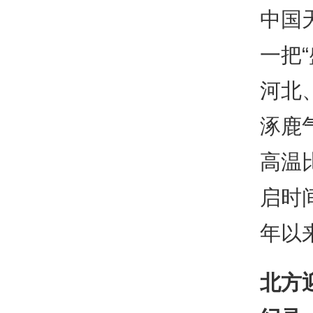
中国
一把
河北
涿鹿
高温
启时
年以
北方