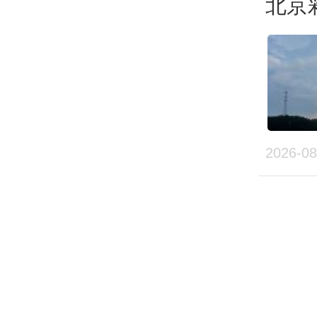
北京
与北
期最
爽。
温“倒
2026-08
中国
受大
燥，
面，