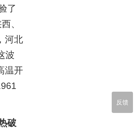
验了
陕西、
，河北
这波
高温开
61
反馈
热破