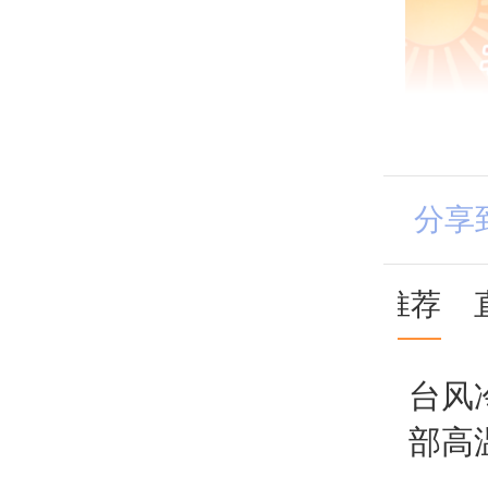
分享
推荐
台风
部高
豚”