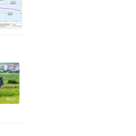
地今年
年北
、石家
温标
高温
“倒