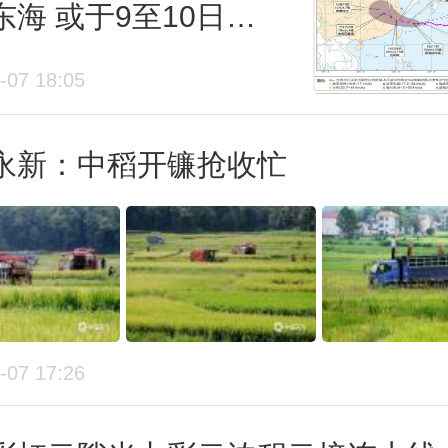
东海 或于9至10日登
城市来看，西安在5月11日迎来当
闽沿海
高温日，较常年提前15天，成为今
-07 18:05
个出现高温的大城市。北京、天津
永新：中稻开镰抢收忙
济南、银川等地虽然未达到35℃高
但最高气温也冲至33℃以上，距离
一步之遥。
高温起步早 春末夏初易现南北气温
-07 17:26