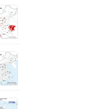
个气象
象站突
蒙古二
高纪