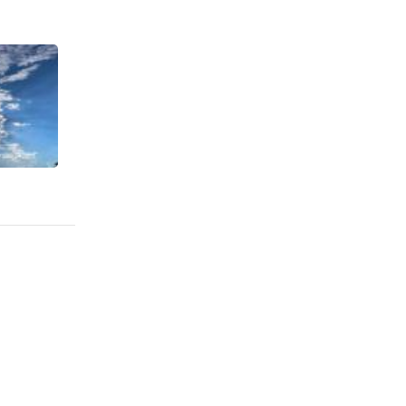
多地近
些凉
南北气
方近期
气干
达地
在副热