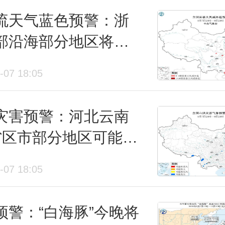
流天气蓝色预警：浙
部沿海部分地区将有
级以上雷暴大风
-07 18:05
涿鹿，13日，河北、内蒙古还有7
灾害预警：河北云南
温打破当地5月最高纪录，18个气
省区市部分地区可能发
地5月中旬气温最高值，其中，内
洪灾害
-07 18:05
特连续两天刷新了当地5月中旬最
预警：“白海豚”今晚将