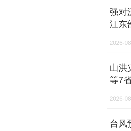
强对
江东
10
2026-08
除了
山洪
站气
等7
破当
生山
2026-08
连浩
录。
台风