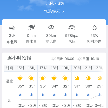
北风 <3级
气温提示 >
3级
0mm
30km
978hpa
53%
降水量
能见度
气压
相对湿度
东北风
逐小时预报
日出 06:09
日落 19:19
时间
15时
16时
17时
18时
19时
20时
21时
22时
温度
35°
35°
35°
34°
32°
31°
30°
29°
风
<3级
<3级
<3级
<3级
<3级
<3级
<3级
3-4级