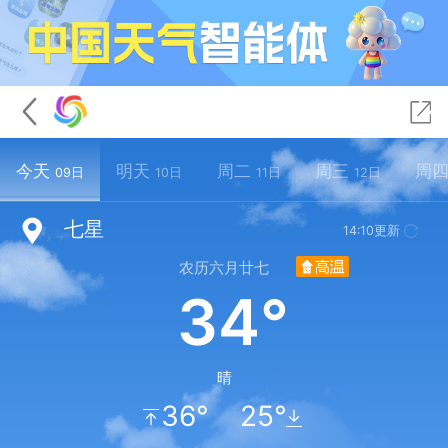
今天
明天
周二
周三
周
09日
10日
11日
12日
七星
14:10更新
农历六月廿七
34°
晴
36°
25°
↓
↑